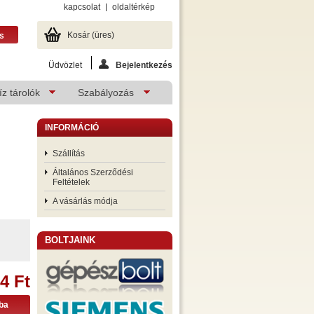
kapcsolat
oldaltérkép
Kosár
(üres)
Üdvözlet
Bejelentkezés
z tárolók
Szabályozás
INFORMÁCIÓ
Szállítás
Általános Szerződési
Feltételek
A vásárlás módja
BOLTJAINK
4 Ft