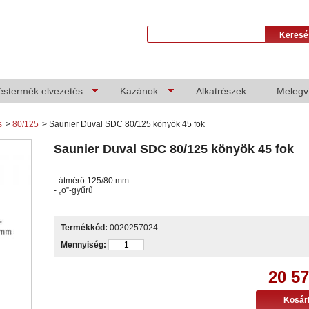
éstermék elvezetés
Kazánok
Alkatrészek
Melegví
s
>
80/125
>
Saunier Duval SDC 80/125 könyök 45 fok
Saunier Duval SDC 80/125 könyök 45 fok
- átmérő 125/80 mm
- „o”-gyűrű
Termékkód:
0020257024
Mennyiség:
20 57