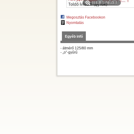
TELJES NÉZET
Megosztás Facebookon
Nyomtatás
Egyéb infó
- átmérő 125/80 mm
- „o”-gyűrű