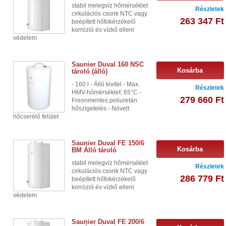
stabil melegvíz hőmérséklet
Részletek
cirkulációs csonk NTC vagy
263 347 Ft
beépített hőfokérzékelő
korrózió és vízkő elleni
védelem
Saunier Duval 160 NSC
Kosárba
tároló (álló)
- 160 l - Álló kivitel - Max.
Részletek
HMV-hőmérséklet: 65°C -
279 660 Ft
Freonmentes poliuretán
hőszigetelés - Növelt
hőcserélő felület
Saunier Duval FE 150/6
Kosárba
BM Álló tároló
stabil melegvíz hőmérséklet
Részletek
cirkulációs csonk NTC vagy
286 779 Ft
beépített hőfokérzékelő
korrózió és vízkő elleni
védelem
Saunier Duval FE 200/6