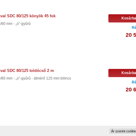
val SDC 80/125 könyök 45 fok
Kosárb
/80 mm - „o”-gyűrű
Ré
20 
val SDC 80/125 toldócső 2 m
Kosárb
/80 mm - „o”-gyűrű - átmérő 125 mm bilincs
Ré
20 