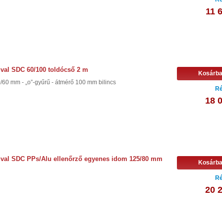
11 
val SDC 60/100 toldócső 2 m
Kosárb
/60 mm - „o”-gyűrű - átmérő 100 mm bilincs
Ré
18 
uval SDC PPs/Alu ellenőrző egyenes idom 125/80 mm
Kosárb
Ré
20 