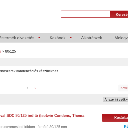
éstermék elvezetés
Kazánok
Alkatrészek
Melegví
s
>
80/125
rendszerek kondenzációs készülékhez
1
2
Köve
val SDC 80/125 indító (Isotwin Condens, Thema
Kosárb
Ré
os egyenes indítóidom - átmérő 80/125 mm