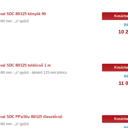
val SDC 80/125 könyök 90
Kosárb
/80 mm - „o”-gyűrű
Ré
10 
val SDC 80/125 toldócső 1 m
Kosárb
/80 mm - „o”-gyűrű - átmérő 125 mm bilincs
Ré
11 
val SDC PPs/Alu 80/125 illesztőcső
Kosárb
/80 mm - „o”-gyűrű
Ré