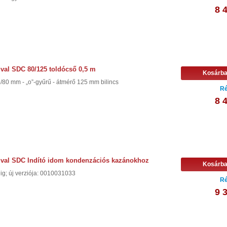
8 
val SDC 80/125 toldócső 0,5 m
Kosárb
/80 mm - „o”-gyűrű - átmérő 125 mm bilincs
Ré
8 
uval SDC Indító idom kondenzációs kazánokhoz
Kosárb
éig; új verziója: 0010031033
Ré
9 