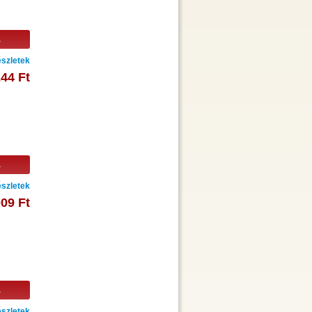
a
szletek
244 Ft
a
szletek
009 Ft
a
szletek