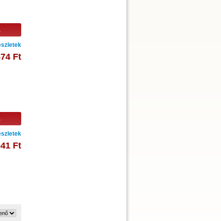
a
szletek
574 Ft
a
szletek
641 Ft