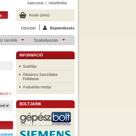
kapcsolat
oldaltérkép
Kosár
(üres)
Üdvözlet
Bejelentkezés
z tárolók
Szabályozás
INFORMÁCIÓ
Szállítás
Általános Szerződési
Feltételek
A vásárlás módja
tkező »
BOLTJAINK
a
szletek