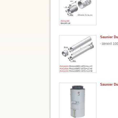
Saunier Du
- átmérő 100
Saunier D