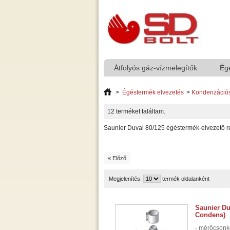
Átfolyós gáz-vízmelegítők
Ég
>
Égéstermék elvezetés
>
Kondenzáció
12 terméket találtam.
Saunier Duval 80/125 égéstermék-elvezető 
« Előző
Megjelenítés:
termék oldalanként
Saunier Du
Condens)
- mérőcsonk