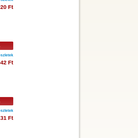
620 Ft
a
szletek
042 Ft
a
szletek
231 Ft