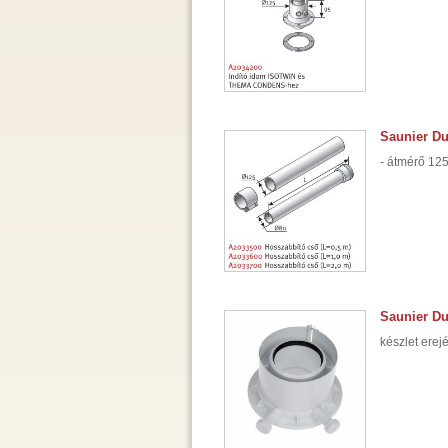
Saunier Du
- átmérő 125
Saunier D
készlet erej