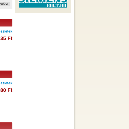
a
szletek
435 Ft
a
szletek
580 Ft
a