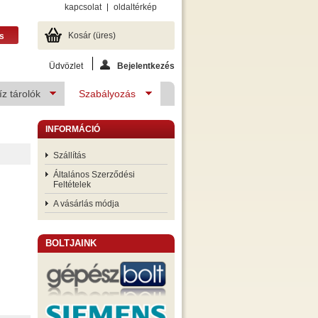
kapcsolat
oldaltérkép
Kosár
(üres)
Üdvözlet
Bejelentkezés
z tárolók
Szabályozás
INFORMÁCIÓ
Szállítás
Általános Szerződési
Feltételek
A vásárlás módja
BOLTJAINK