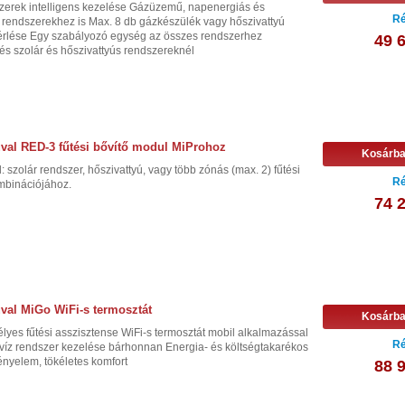
szerek intelligens kezelése Gázüzemű, napenergiás és
Ré
 rendszerekhez is Max. 8 db gázkészülék vagy hőszivattyú
rlése Egy szabályozó egység az összes rendszerhez
49 
s szolár és hőszivattyús rendszereknél
val RED-3 fűtési bővítő modul MiProhoz
Kosárb
szolár rendszer, hőszivattyú, vagy több zónás (max. 2) fűtési
Ré
mbinációjához.
74 
val MiGo WiFi-s termosztát
Kosárb
yes fűtési asszisztense WiFi-s termosztát mobil alkalmazással
Ré
víz rendszer kezelése bárhonnan Energia- és költségtakarékos
nyelem, tökéletes komfort
88 