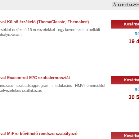
val Külső érzékelő (ThemaClassic, Themafast)
Kosárb
séklet-érzékelő 15 m vezetékkel - egy keverőszelep nélküli
Ré
zabályozására
19 
val Exacontrol E7C szobatermosztát
Kosárb
ramozású - szabadságprogram - modulációs - HMV-hőmérséklet
Ré
- kétvezetékes csatlakozás
30 
val MiPro bővíthető rendszerszabályozó
Kosárb