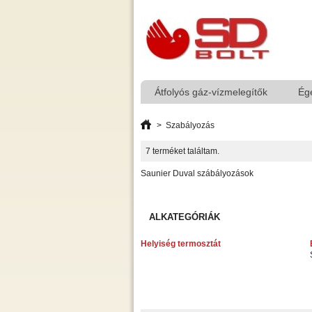
Átfolyós gáz-vízmelegítők
Ég
>
Szabályozás
7 terméket találtam.
Saunier Duval szábályozások
ALKATEGÓRIÁK
Helyiség termosztát