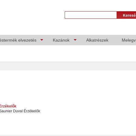
éstermék elvezetés
Kazánok
Alkatrészek
Melegví
Érzékelők
Saunier Duval Érzékelők