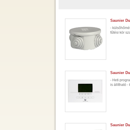
Saunier Du
- külsőhőmér
fűtési kör s
Saunier Du
- Heti prog
is állítható 
Saunier Du