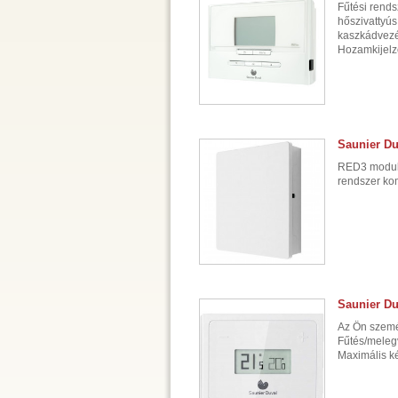
Fűtési rend
hőszivattyús
kaszkádvezé
Hozamkijelzé
Saunier Du
RED3 modul: 
rendszer ko
Saunier Du
Az Ön személ
Fűtés/meleg
Maximális ké