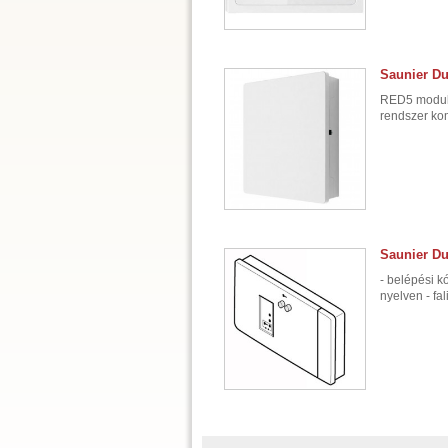
Saunier Du
RED5 modul: 
rendszer ko
Saunier Du
- belépési k
nyelven - fal