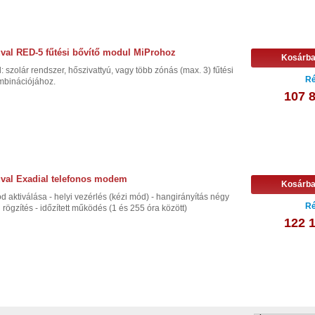
val RED-5 fűtési bővítő modul MiProhoz
Kosárb
szolár rendszer, hőszivattyú, vagy több zónás (max. 3) fűtési
Ré
mbinációjához.
107 8
val Exadial telefonos modem
Kosárb
ód aktiválása - helyi vezérlés (kézi mód) - hangirányítás négy
Ré
i rögzítés - időzített működés (1 és 255 óra között)
122 1