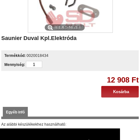
TELJES NÉZET
Saunier Duval Kpl.Elektróda
Termékkód:
0020018434
Mennyiség:
12 908 Ft
Egyéb infó
Az alábbi készülékekhez használható:
Thema Condens F AS 30
Thema Condens F AS 25