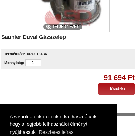
TELJES NÉZET
Saunier Duval Gázszelep
Termékkód:
0020018436
Mennyiség:
91 694 Ft
Egyéb infó
A weboldalunkon cookie-kat használunk,
Az alábbi készülékekhez használható:
hogy a legjobb felhasználói élményt
Thema Condens F AS 30
nyújthassuk.
Részletes leírás
Thema Condens F 24 HN