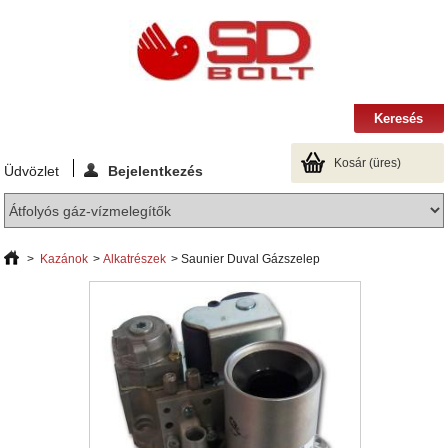
Kosár
(üres)
Üdvözlet
Bejelentkezés
>
Kazánok
>
Alkatrészek
>
Saunier Duval Gázszelep