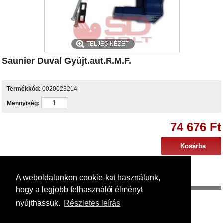
TELJES NÉZET
Saunier Duval Gyújt.aut.R.M.F.
Termékkód:
0020023214
Mennyiség:
74 676 Ft
A weboldalunkon cookie-kat használunk,
Egyéb infó
hogy a legjobb felhasználói élményt
Az alábbi készülékekhez használható:
nyújthassuk.
Részletes leírás
Renova mini F