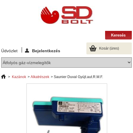
Kosár
(üres)
Üdvözlet
Bejelentkezés
>
Kazánok
>
Alkatrészek
>
Saunier Duval Gyújt.aut.R.M.F.