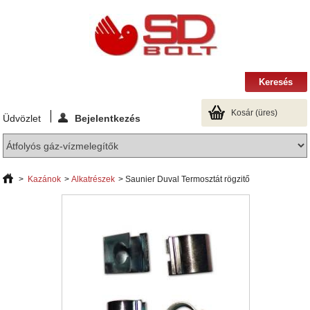
Kosár
(üres)
Üdvözlet
Bejelentkezés
>
Kazánok
>
Alkatrészek
>
Saunier Duval Termosztát rögzitő