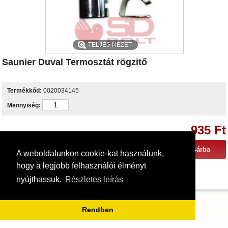
TELJES NÉZET
Saunier Duval Termosztát rögzitő
Termékkód:
0020034145
Mennyiség:
935 Ft
A weboldalunkon cookie-kat használunk,
hogy a legjobb felhasználói élményt
nyújthassuk.
Részletes leírás
Rendben