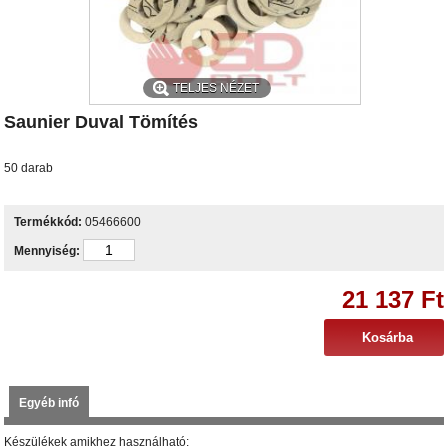
TELJES NÉZET
Saunier Duval Tömítés
50 darab
Termékkód:
05466600
Mennyiség:
21 137 Ft
Egyéb infó
Készülékek amikhez használható: