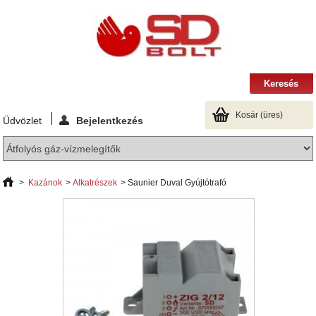
Kosár
(üres)
Üdvözlet
Bejelentkezés
>
Kazánok
>
Alkatrészek
>
Saunier Duval Gyújtótrafó