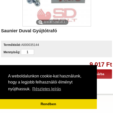
TELJES NÉZET
Saunier Duval Gyújtótrafó
Termékkód:
A000035144
Mennyiség:
9 017 Ft
A weboldalunkon cookie-kat használunk,
hogy a legjobb felhasználói élményt
nyújthassuk.
Részletes leírás
Rendben