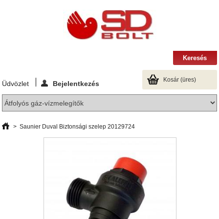
Kosár
(üres)
Üdvözlet
Bejelentkezés
>
Saunier Duval Biztonsági szelep 20129724