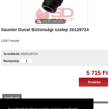
TELJES NÉZET
Saunier Duval Biztonsági szelep 20129724
10067 helyett
Termékkód:
0020129724
Mennyiség:
5 715 Ft
Egyéb infó
Az alábbi készülékekhez használható: