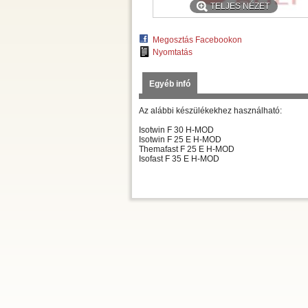
TELJES NÉZET
Megosztás Facebookon
Nyomtatás
Egyéb infó
Az alábbi készülékekhez használható:
Isotwin F 30 H-MOD
Isotwin F 25 E H-MOD
Themafast F 25 E H-MOD
Isofast F 35 E H-MOD