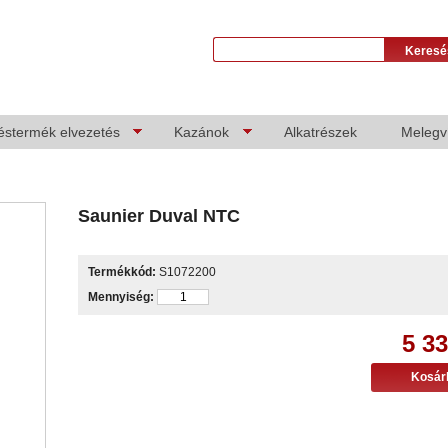
éstermék elvezetés
Kazánok
Alkatrészek
Melegví
Saunier Duval NTC
Termékkód:
S1072200
Mennyiség:
5 33