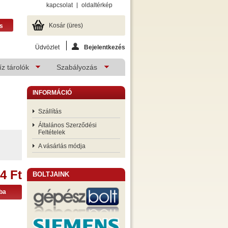
kapcsolat
oldaltérkép
Kosár
(üres)
Üdvözlet
Bejelentkezés
z tárolók
Szabályozás
INFORMÁCIÓ
Szállítás
Általános Szerződési
Feltételek
A vásárlás módja
4 Ft
BOLTJAINK