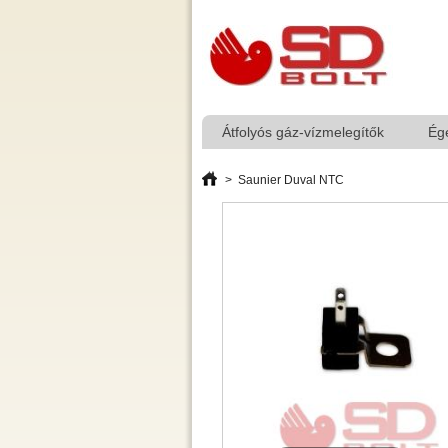
Átfolyós gáz-vízmelegítők
Ég
>
Saunier Duval NTC