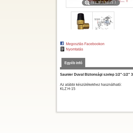
TELJES NÉZET
Megosztás Facebookon
Nyomtatás
Egyéb infó
Saunier Duval Biztonsági szelep 1/2"-1/2" 
Az alábbi készülékekhez használható:
KLZ H-15