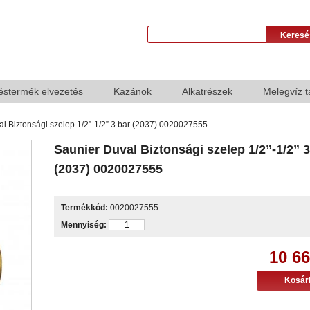
éstermék elvezetés
Kazánok
Alkatrészek
Melegvíz t
l Biztonsági szelep 1/2”-1/2” 3 bar (2037) 0020027555
Saunier Duval Biztonsági szelep 1/2”-1/2” 3
(2037) 0020027555
Termékkód:
0020027555
Mennyiség:
10 66