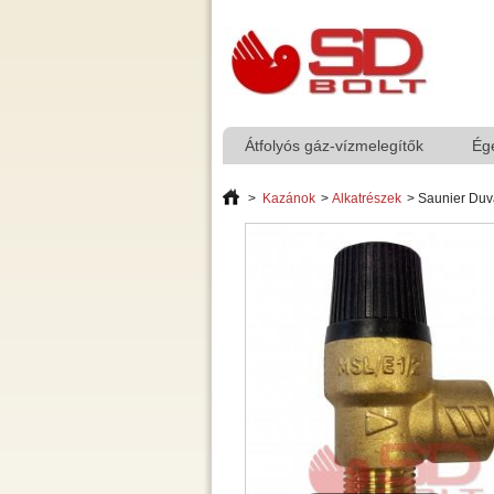
Átfolyós gáz-vízmelegítők
Ég
>
Kazánok
>
Alkatrészek
>
Saunier Duva