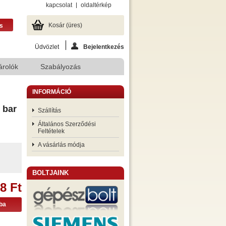
kapcsolat
oldaltérkép
Kosár
(üres)
Üdvözlet
Bejelentkezés
árolók
Szabályozás
INFORMÁCIÓ
 bar
Szállítás
Általános Szerződési
Feltételek
A vásárlás módja
BOLTJAINK
8 Ft