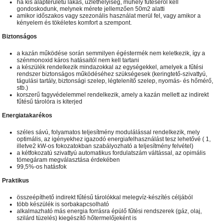
ha kis alapterületű lakás, üzlethelyiség, műhely fűtéséről kell
gondoskodunk, melynek mérete jellemzően 50m2 alatti
amikor időszakos vagy szezonális használat merül fel, vagy amikor a
kényelem és tökéletes komfort a szempont.
Biztonságos
a kazán működése során semmilyen égéstermék nem keletkezik, így a
szénmonoxid káros hatásaitól nem kell tartani
a készülék rendelkezik mindazokkal az egységekkel, amelyek a fűtési
rendszer biztonságos működéséhez szükségesek (keringtető-szivattyú,
tágulási tartály, biztonsági szelep, légtelenítő szelep, nyomás- és hőmérő,
stb.)
korszerű fagyvédelemmel rendelkezik, amely a kazán mellett az indirekt
fűtésű tárolóra is kiterjed
Energiatakarékos
széles sávú, folyamatos teljesítmény modulálással rendelkezik, mely
optimális, az igényekhez igazodó energiafelhasználást tesz lehetővé ( 1,
illetve2 kW-os fokozatokban szabályozható a teljesítmény felvétel)
a kétfokozatú szivattyú automatikus fordulatszám váltással, az opimális
tömegáram megválasztása érdekében
99,5%-os hatásfok
Praktikus
összeépíthető indirekt fűtésű tárolókkal melegvíz-készítés céljából
több készülék is sorbakapcsolható
alkalmazható más energia forrásra épülő fűtési rendszerek (gáz, olaj,
szilárd tüzelés) kiegészítő hőtermelőjeként is