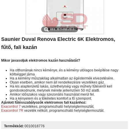
TELJES NÉZET
Saunier Duval Renova Electric 6K Elektromos,
fűtő, fali kazán
Mikor javasoljuk elektromos kazán használatát?
Ha otthonának nincs kéménye, és a kémény utólagos beépítése nagy
költséggel járna.
Ha a kémény műszakilag alkalmatlan az égéstermék elvezetésére.
Olyan esetben, amikor nem áll rendelkezésre vezetékes gáz.
Ha kis alapterületű lakás, üzlethelyiség vagy műhely fűtéséről kell
gondoskodnunk, melynek mérete jellemzően 50 m2 alatti.
Amikor időszakos vagy szezonális használat merül fel.
Ha a kényelem és a tökéletes komfort a fő szempont.
Ajánlott fűtésszabályozók elektromos fali kazánhoz:
Exacontrol 7
vezetékes, programozható helyiségtermosztát,
Exacontrol 7R
vezeték nélküli, programozható helyiségtermosztát.
Termékkód:
0010018776