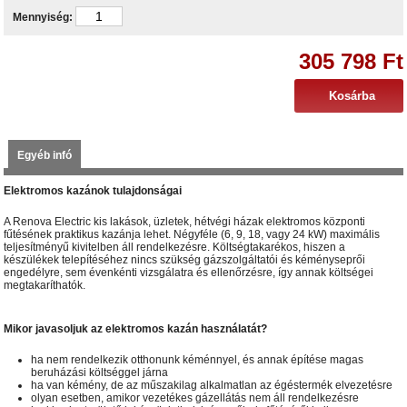
Mennyiség:
305 798 Ft
Egyéb infó
Elektromos kazánok tulajdonságai
A Renova Electric kis lakások, üzletek, hétvégi házak elektromos központi
fűtésének praktikus kazánja lehet. Négyféle (6, 9, 18, vagy 24 kW) maximális
teljesítményű kivitelben áll rendelkezésre. Költségtakarékos, hiszen a
készülékek telepítéséhez nincs szükség gázszolgáltatói és kéményseprői
engedélyre, sem évenkénti vizsgálatra és ellenőrzésre, így annak költségei
megtakaríthatók.
Mikor javasoljuk az elektromos kazán használatát?
ha nem rendelkezik otthonunk kéménnyel, és annak építése magas
beruházási költséggel járna
ha van kémény, de az műszakilag alkalmatlan az égéstermék elvezetésre
olyan esetben, amikor vezetékes gázellátás nem áll rendelkezésre