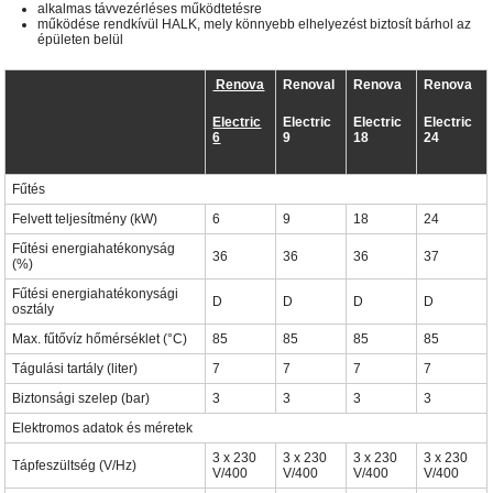
alkalmas távvezérléses működtetésre
működése rendkívül HALK, mely könnyebb elhelyezést biztosít bárhol az
épületen belül
Renova
Renoval
Renova
Renova
Electric
Electric
Electric
Electric
6
9
18
24
Fűtés
Felvett teljesítmény (kW)
6
9
18
24
Fűtési energiahatékonyság
36
36
36
37
(%)
Fűtési energiahatékonysági
D
D
D
D
osztály
Max. fűtővíz hőmérséklet (°C)
85
85
85
85
Tágulási tartály (liter)
7
7
7
7
Biztonsági szelep (bar)
3
3
3
3
Elektromos adatok és méretek
3 x 230
3 x 230
3 x 230
3 x 230
Tápfeszültség (V/Hz)
V/400
V/400
V/400
V/400