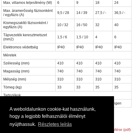
Max. villamos teljesítmény (W)
6
9
18
24
Max. áramerősség fázisonként
9,5 / 28
14 / 39
27,5 / -
36,5 / -
/ egyfázis (A)
Kismegszakító fázisonként /
10 / 32
16 / 50
32
40
egyfázis (A)
Tápvezeték keresztmetszet
1,5 / 6
1,5 / 10
4
6
(mm2)
Elektromos védettség
IP40
IP40
IP40
IP40
Méretek
Szélesség (mm)
410
410
410
410
Magasság (mm)
740
740
740
740
Mélység (mm)
310
310
310
310
Tömeg (kg)
33
33
35
35
Tartozékok
Beépített időjáráskövető szab.
igen
igen
igen
igen
A weboldalunkon cookie-kat használunk,
Saunier Duval Renova Electric prospektus letöltése (pdf)
hogy a legjobb felhasználói élményt
Saunier Duval Renova Electric kezelési utasítás letöltése (pdf)
nyújthassuk.
Részletes leírás
Saunier Duval Renova Electric szerelési és karbantartási útmutató letöltése (pdf)