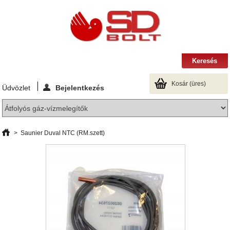
Kosár
(üres)
Üdvözlet
Bejelentkezés
>
Saunier Duval NTC (RM.szett)