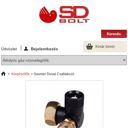
Kosár
(üres)
Üdvözlet
Bejelentkezés
>
Kiegészítők
>
Saunier Duval Csatlakozó