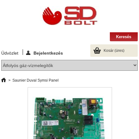
Kosár
(üres)
Üdvözlet
Bejelentkezés
>
Saunier Duval Symsi Panel