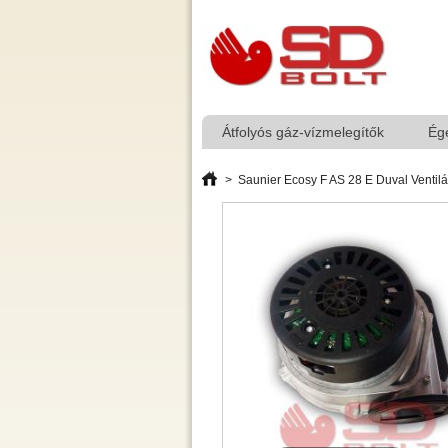
Átfolyós gáz-vízmelegítők
Ég
>
Saunier Ecosy F AS 28 E Duval Ventil