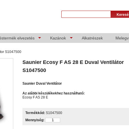
éstermék elvezetés
Kazánok
Alkatrészek
Melegví
átor S1047500
Saunier Ecosy F AS 28 E Duval Ventilátor
S1047500
Saunier Duval Ventilátor
Az alábbi készülékekhez használható:
Ecosy F AS 28 E
Termékkód:
S1047500
Mennyiség: