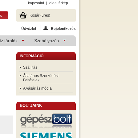
kapcsolat
oldaltérkép
Kosár
(üres)
Üdvözlet
Bejelentkezés
z tárolók
Szabályozás
INFORMÁCIÓ
Szállítás
Általános Szerződési
Feltételek
A vásárlás módja
BOLTJAINK